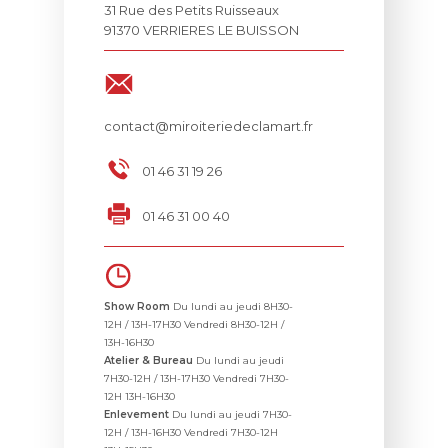
31 Rue des Petits Ruisseaux
91370 VERRIERES LE BUISSON
contact@miroiteriedeclamart.fr
01 46 31 19 26
01 46 31 00 40
Show Room
Du lundi au jeudi 8H30-
12H / 13H-17H30
Vendredi 8H30-12H /
13H-16H30
Atelier & Bureau
Du lundi au jeudi
7H30-12H / 13H-17H30
Vendredi 7H30-
12H 13H-16H30
Enlevement
Du lundi au jeudi 7H30-
12H / 13H-16H30
Vendredi 7H30-12H