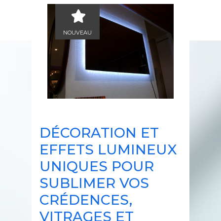
NOUVEAU
DÉCORATION ET
EFFETS LUMINEUX
UNIQUES POUR
SUBLIMER VOS
CRÉDENCES,
VITRAGES ET