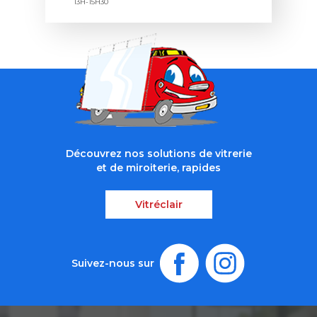
13H-15H30
Découvrez nos solutions de vitrerie
et de miroiterie, rapides
Vitréclair
Suivez-nous sur